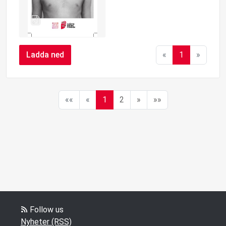
Ladda ned
«
1
»
««
«
1
2
»
»»
Follow us
Nyheter (RSS)